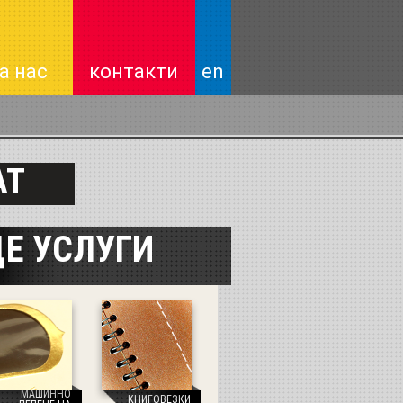
а нас
контакти
en
АТ
Е УСЛУГИ
МАШИННО
КНИГОВЕЗКИ