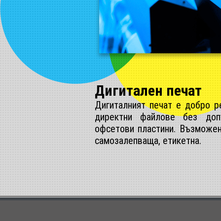
Дигитален печат
Дигиталният печат е добро р
директни файлове без доп
офсетови пластини. Възможен
самозалепваща, етикетна.