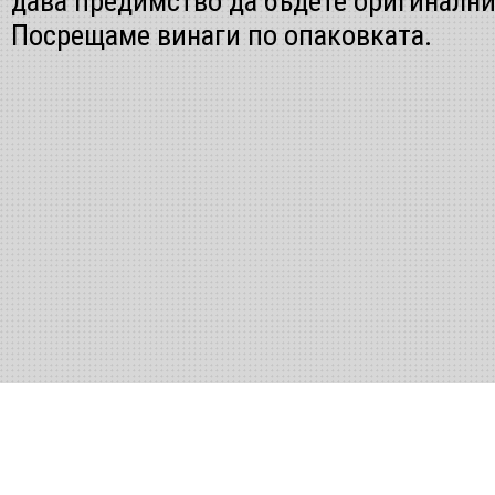
дава предимство да бъдете оригинални
Посрещаме винаги по опаковката.