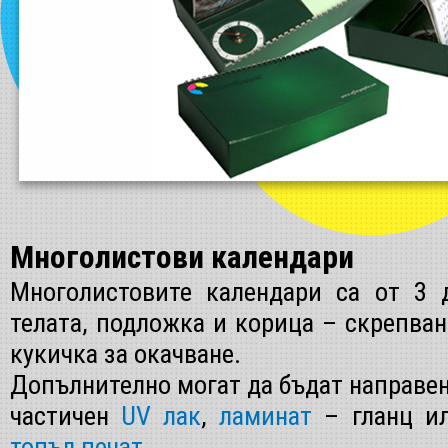
Многолистови календари
Многолистовите календари са от 3 
телата, подложка и корица – скрепван
кукичка за окачване.
Допълнително могат да бъдат направен
частичен
UV лак
,
ламинат
– гланц и
топъл печат
.